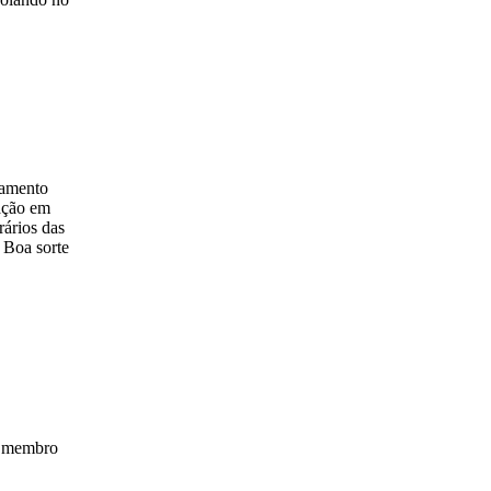
iamento
cação em
rários das
. Boa sorte
m membro