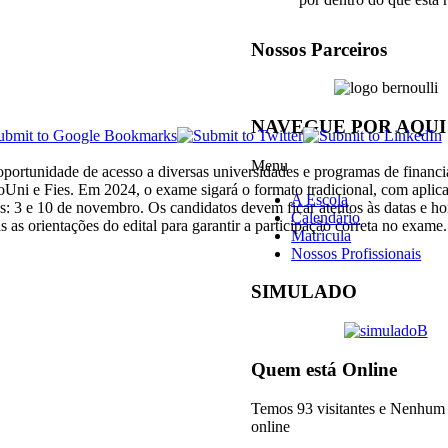
Nossos Parceiros
NAVEGUE POR AQUI
Menu
rtunidade de acesso a diversas universidades e programas de financ
roUni e Fies. Em 2024, o exame sigará o formato tradicional, com apli
A Escola
: 3 e 10 de novembro. Os candidatos devem ficar atentos às datas e ho
Calendário
s as orientações do edital para garantir a participação correta no exame
Matrícula
Nossos Profissionais
SIMULADO
Quem está Online
Temos 93 visitantes e Nenhu
online