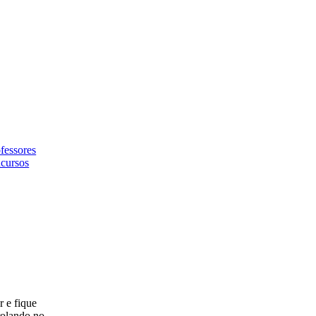
fessores
cursos
r e fique
rolando no