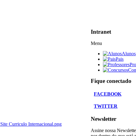
Intranet
Menu
Alunos
Pais
Pro
Con
Fique conectado
FACEBOOK
TWITTER
Newsletter
ite Curriculo Internacional.png
Assine nossa Newslette
por dentro do que está 