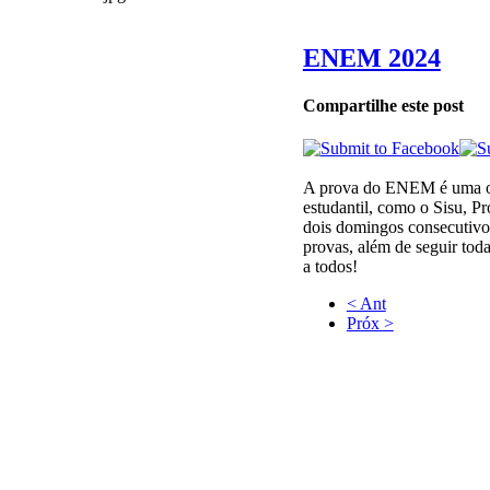
ENEM 2024
Compartilhe este post
A prova do ENEM é uma opo
estudantil, como o Sisu, P
dois domingos consecutivos
provas, além de seguir toda
a todos!
< Ant
Próx >