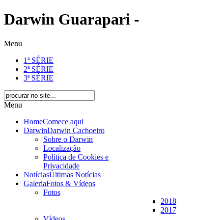
Darwin Guarapari -
Menu
1ª SÉRIE
2ª SÉRIE
3ª SÉRIE
Menu
Home
Comece aqui
Darwin
Darwin Cachoeiro
Sobre o Darwin
Localização
Política de Cookies e
Privacidade
Notícias
Últimas Notícias
Galeria
Fotos & Vídeos
Fotos
2018
2017
Vídeos