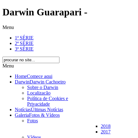
Darwin Guarapari -
Menu
1ª SÉRIE
2ª SÉRIE
3ª SÉRIE
Menu
Home
Comece aqui
Darwin
Darwin Cachoeiro
Sobre o Darwin
Localização
Política de Cookies e
Privacidade
Notícias
Últimas Notícias
Galeria
Fotos & Vídeos
Fotos
2018
2017
Vídeos